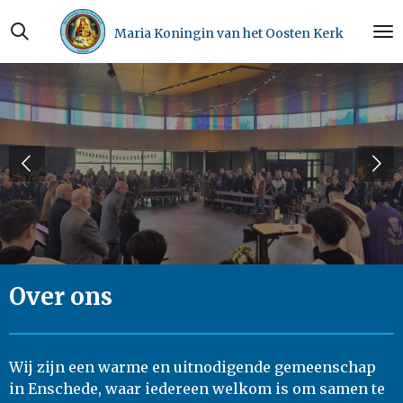
Ga
Maria Koningin van het Oosten Kerk
direct
naar
de
hoofdinhoud
Over ons
Wij zijn een warme en uitnodigende gemeenschap
in Enschede, waar iedereen welkom is om samen te