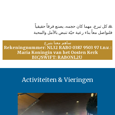
كل تبرع، مهما كان حجمه، يصنع فرقاً حقيقياً 🙏
فلنواصل معاً بناء رعية حيّة تنبض بالأمل والمحبة
ساهم معنا بتبرع
Rekeningnummer: NL32 RABO 0387 9503 97 t.n.v. :
Maria Koningin van het Oosten Kerk
BIC/SWIFT: RABONL2U
Activiteiten & Vieringen