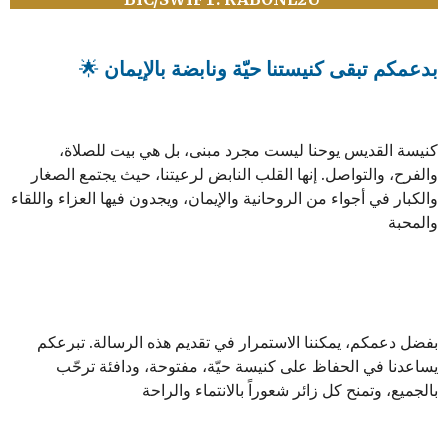
🌟
بدعمكم تبقى كنيستنا حيّة ونابضة بالإيمان
كنيسة القديس يوحنا ليست مجرد مبنى، بل هي بيت للصلاة،
والفرح، والتواصل. إنها القلب النابض لرعيتنا، حيث يجتمع الصغار
والكبار في أجواء من الروحانية والإيمان، ويجدون فيها العزاء واللقاء
والمحبة
بفضل دعمكم، يمكننا الاستمرار في تقديم هذه الرسالة. تبرعكم
يساعدنا في الحفاظ على كنيسة حيّة، مفتوحة، ودافئة ترحّب
بالجميع، وتمنح كل زائر شعوراً بالانتماء والراحة